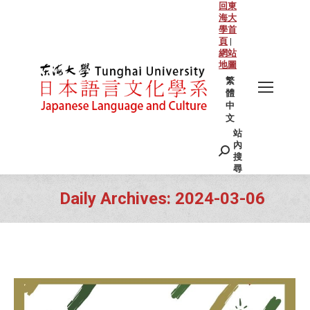
回東
海大
學首
頁
|
網站
地圖
繁
體
中
文
站
Search:
內
搜
尋
Daily Archives:
2024-03-06
You are here: