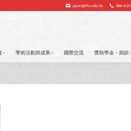
japan@thu.edu.tw
886-4-2
資
學術活動與成果
國際交流
獎助學金・捐款
資
學術活動與成果
國際交流
獎助學金・捐款