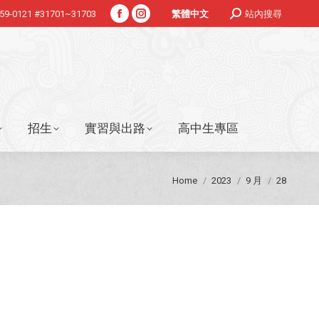
Search:
359-0121 #31701~31703
站內搜尋
繁體中文
Facebook
Instagram
招生
實習與出路
高中生專區
page
page
opens
opens
in
in
new
new
window
window
招生
實習與出路
高中生專區
You are here:
Home
2023
9 月
28