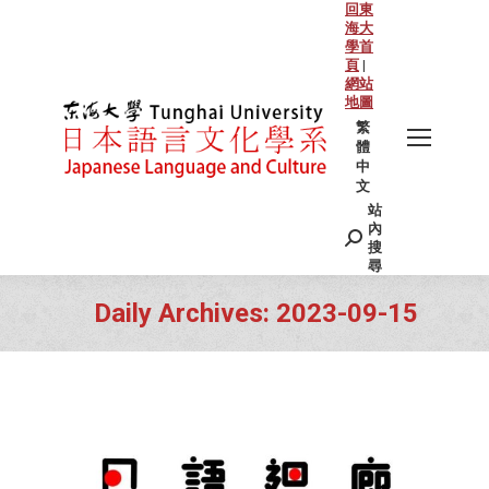
回東
海大
學首
頁
|
網站
地圖
繁
體
中
文
站
Search:
內
搜
尋
Daily Archives:
2023-09-15
You are here: