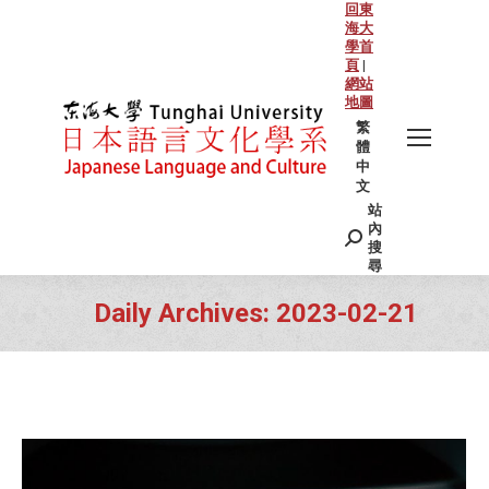
回東
海大
學首
頁
|
網站
地圖
繁
體
中
文
站
Search:
內
搜
尋
Daily Archives:
2023-02-21
You are here: