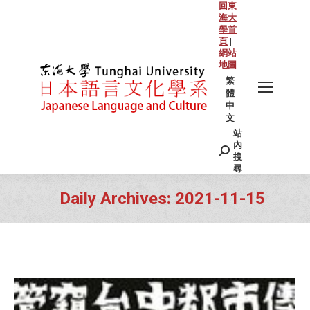
回東
海大
學首
頁
|
網站
地圖
繁
體
中
文
站
Search:
內
搜
尋
Daily Archives:
2021-11-15
You are here: