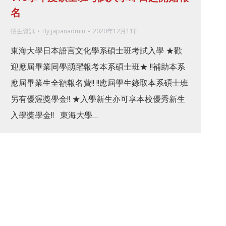
名
招生資訊
By
japanadmin
2020年12月11日
東海大學日本語言文化學系碩士班考試入學 ★歡
迎應屆畢業同學踴躍報考本系碩士班★ !!補助本系
應屆畢業生全額報名費!! !!應屆學生錄取本系碩士班
另有優渥獎學金!! ★入學新生亦可享本校優秀新生
入學獎學金!! 東海大學…
Japanese Language and Culture, TungHai University.