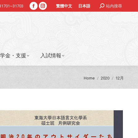
Search:
#31701~31703
站內搜尋
繁體中文
日本語
Facebook
Instagram
学金・支援
入試情報
page
page
opens
opens
in
in
new
new
window
window
学金・支援
入試情報
You are here:
Home
2020
12月