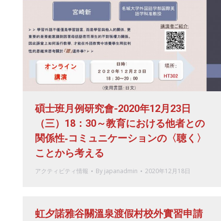
碩士班月例研究會-2020年12月23日
（三）18：30～教育における他者との
関係性‐コミュニケーションの〈聴く〉
ことから考える
アクティビティ情報
By
japanadmin
2020年12月18日
虹夕諾雅谷關溫泉渡假村校外實習申請