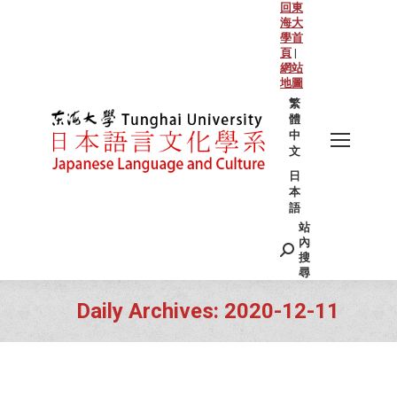
回東
海大
學首
頁
|
網站
地圖
繁
體
中
文
日
本
語
站
Search:
內
搜
尋
Daily Archives:
2020-12-11
You are here: