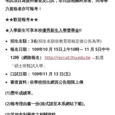
考試項目為資料審查及口試，非日語相關科系者、同等學
力資格者亦可報考！
★★歡迎報考★★
★入學新生可享本校
優秀新生入學獎學金
!!
招生名額：3名
(招生名額依教育部核定後公告為準)
報名日期： 109年10 月 15日上午10時～ 11 月 5日中午
12時（網路報名）
http://recruit.thu.edu.tw
→點選
「碩士班甄試入學」
口試日期： 109年11 月 13 日
(
五)
審查資料 : 依學校招生網頁公告期限上傳
(1)
歷年成績單。
(2)
報考理由書一份(格式請至本系網站下載)。
(3)
其他有利審查之相關資料。