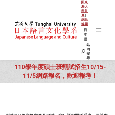
回東
海大
學首
頁
|
網站
地圖
日
本
語
站
Search:
內
搜
尋
110學年度碩士班甄試招生10/15-
11/5網路報名，歡迎報考！
You are here: