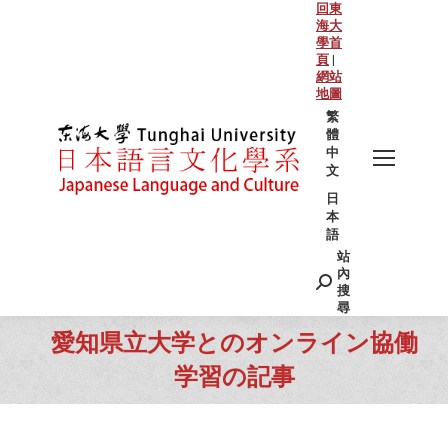
回東
海大
學首
頁
|
網站
地圖
繁
體
中
文
日
本
語
站
Search:
內
搜
尋
愛知県立大学とのオンライン協働
学習の記事
You are here: