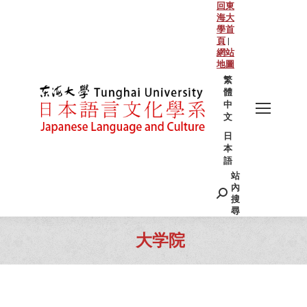
回東
海大
學首
頁
|
網站
地圖
繁
體
中
文
日
本
語
站
Search:
內
搜
尋
大学院
You are here: