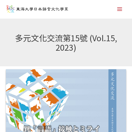
跳
Post
Mai
至
navigation
Men
主
要
多元文化交流第15號 (Vol.15,
內
2023)
容