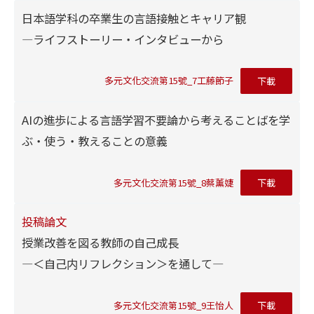
日本語学科の卒業生の言語接触とキャリア観
―ライフストーリー・インタビューから
多元文化交流第15號_7工藤節子
下載
AIの進歩による言語学習不要論から考えることばを学
ぶ・使う・教えることの意義
多元文化交流第15號_8蔡薰婕
下載
投稿論文
授業改善を図る教師の自己成長
―＜自己内リフレクション＞を通して―
多元文化交流第15號_9王怡人
下載