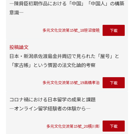
―陳舜臣初期作品における「中国」「中国人」の構築
意識―
多元文化交流第15號_18笹沼俊暁
下載
投稿論文
日本・新潟県佐渡島金井周辺で見られた「屋号」と
「家古帳」という慣習の法文化論的考察
多元文化交流第15號_19高橋孝治
下載
コロナ禍における日本留学の成果と課題
―オンライン留学経験者の体験から―
多元文化交流第15號_20横川彰
下載