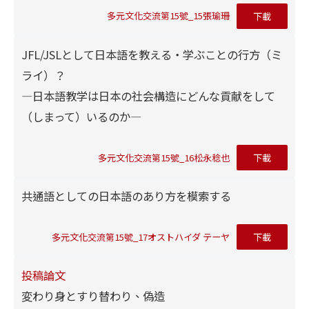
多元文化交流第15號_15張瑜珊
下載
JFL/JSLとして日本語を教える・学ぶことの行方（ミ
ライ）？
―日本語教学は日本の社会構造にどんな貢献をして
（しまって）いるのか―
多元文化交流第15號_16松永稔也
下載
共通語としての日本語のあり方を模索する
多元文化交流第15號_17オストハイダ テーヤ
下載
投稿論文
変わり身とすり替わり、偽造