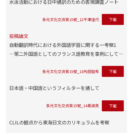
水泳活動における日中通訳のための表現調査ノート
多元文化交流第15號_12平澤佳代
下載
投稿論文
自動翻訳時代における外国語学習に関する一考察1
―第二外国語としてのフランス語教育を事例にして―
多元文化交流第15號_13內田智秀
下載
日本語・中国語というフィルターを通して
多元文化交流第15號_14黃淑燕
下載
CLILの観点から東海日文のカリキュラムを考察