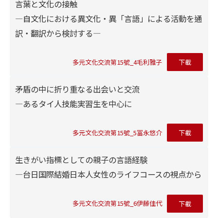
言葉と文化の接触
―自文化における異文化・異「言語」による活動を通
訳・翻訳から検討する―
多元文化交流第15號_4毛利雅子
下載
矛盾の中に折り重なる出会いと交流
―あるタイ人技能実習生を中心に
多元文化交流第15號_5冨永悠介
下載
生きがい指標としての親子の言語経験
―台日国際結婚日本人女性のライフコースの視点から
多元文化交流第15號_6伊藤佳代
下載