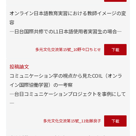
オンライン日本語教育実習における教師イメージの変
容
―日台国際共修でのL1日本語使用者実習生の場合―
多元文化交流第15號_10野々口ちとせ
下載
投稿論文
コミュニケーション学の視点から見たCOIL（オンラ
イン国際協働学習）の一考察
―台日コミュニケーションプロジェクトを事例にして
―
多元文化交流第15號_11佐藤良子
下載