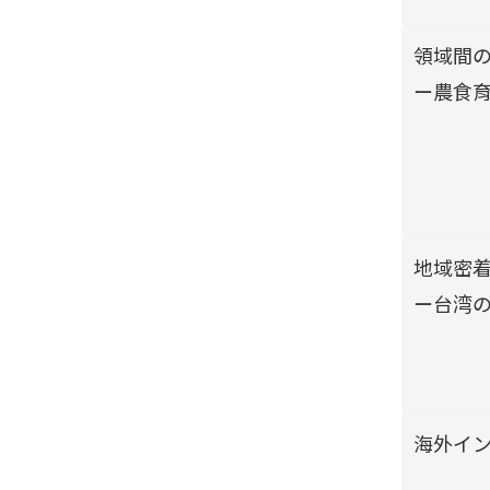
領域間
ー農食
地域密
ー台湾
海外イ