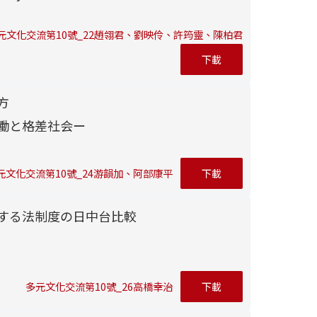
元文化交流第10號_22趙翎君、劉映伶、許筠靈、陳柏君
下載
方
働と格差社会ー
元文化交流第10號_24游韻加、阿部康平
下載
する法制度の日中台比較
多元文化交流第10號_26高橋幸治
下載