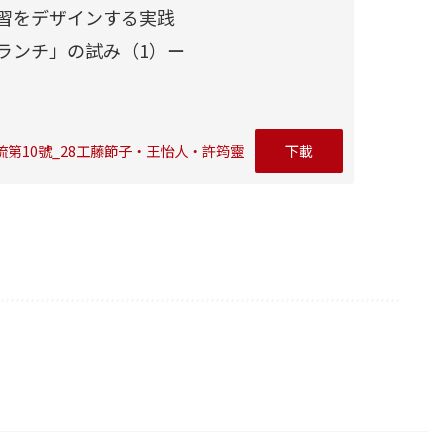
習をデザインする実践
ランチ」の試み（1）ー
流第10號_28工藤節子・王怡人・許筠靈
下載