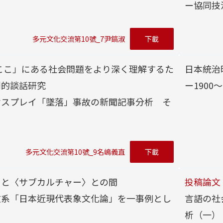
ー協同技
多元文化交流第10號_7尹鎬淑
下載
ここ」にある社会問題をより深く理解するた
日本統治
判的談話研究
ー1900
オスプレイ「墜落」事故の新聞記事分析 そ
多元文化交流第10號_9名嶋義直
下載
〉と〈サブカルチャー〉との間
投稿論文
文系「日本近現代表象文化論」を一事例とし
言語の社
析（一）