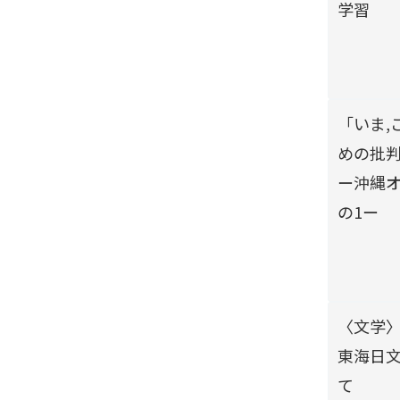
学習
「いま,
めの批
ー沖縄
の1ー
〈文学
東海日
て