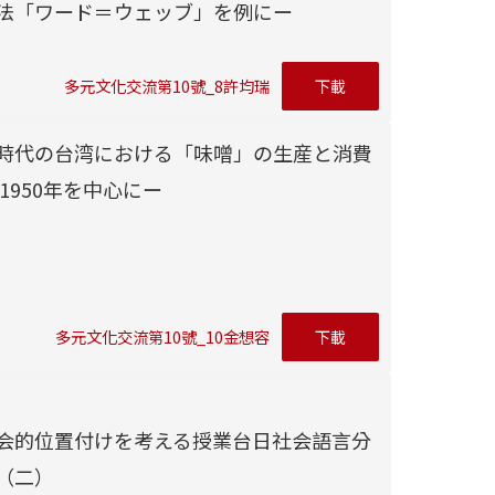
法「ワード＝ウェッブ」を例にー
多元文化交流第10號_8許均瑞
下載
時代の台湾における「味噌」の生産と消費
～1950年を中心にー
多元文化交流第10號_10金想容
下載
会的位置付けを考える授業台日社会語言分
（二）