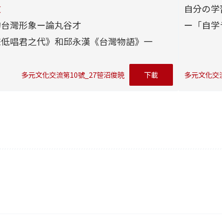
文
自分の学
的台灣形象ー論丸谷才
ー「自学
聲低唱君之代》和邱永漢《台灣物語》一
多元文化交流第10號_27笹沼俊暁
下載
多元文化交