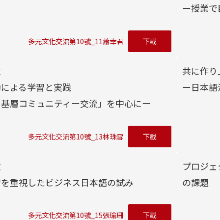
ー授業で
多元文化交流第10號_11蕭幸君
下載
文
共に作り
動による学習と実践
ー日本語
日基層コミュニティー交流」を中心にー
多元文化交流第10號_13林珠雪
下載
文
プロジェ
習を重視したビジネス日本語の試み
の課題
多元文化交流第10號_15張瑜珊
下載