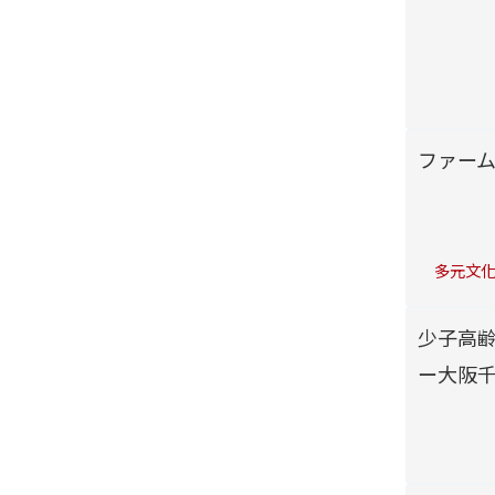
ファー
多元文化
少子高
ー大阪