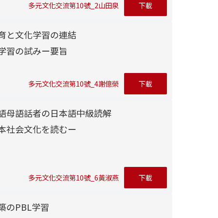
多元文化交流第10號_2山田泉
下載
育と文化学習の連結
学習の試みー要旨
多元文化交流第10號_4謝億榮
下載
語母語話者の日本語中級読解
本社会文化を読むー
多元文化交流第10號_6黃淑燕
下載
築のPBL学習