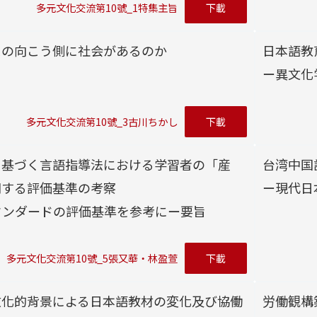
多元文化交流第10號_1特集主旨
下載
スの向こう側に社会があるのか
日本語教
ー異文化
多元文化交流第10號_3古川ちかし
下載
に基づく言語指導法における学習者の「産
台湾中国
関する評価基準の考察
ー現代日
タンダードの評価基準を参考にー要旨
多元文化交流第10號_5張又華・林盈萱
下載
文化的背景による日本語教材の変化及び協働
労働観構