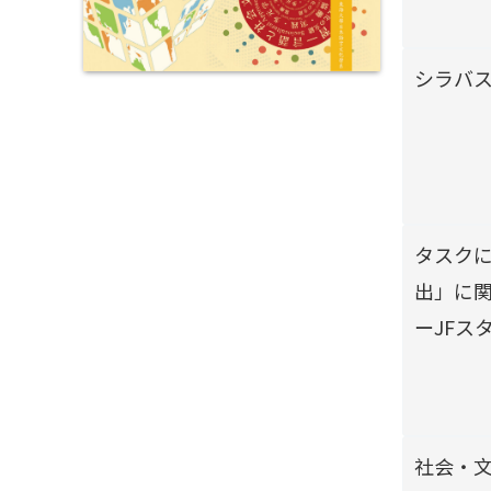
シラバ
タスク
出」に
ーJFス
社会・