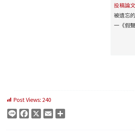
投稿論
被遺忘
一《假
Post Views:
240
Li
F
X
E
分
n
a
m
享
e
c
ai