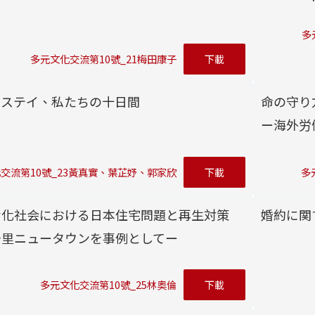
多
多元文化交流第10號_21梅田康子
下載
ムステイ、私たちの十日間
命の守り
ー海外労
交流第10號_23黃真實、葉芷妤、郭家欣
下載
多
齢化社会における日本住宅問題と再生対策
婚約に関
千里ニュータウンを事例としてー
多元文化交流第10號_25林奥倫
下載