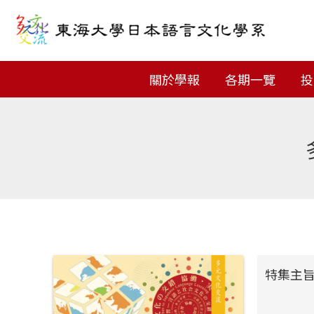
跳
Post
至
navigation
主
關於學報
各期一覽
投
要
內
容
特集主