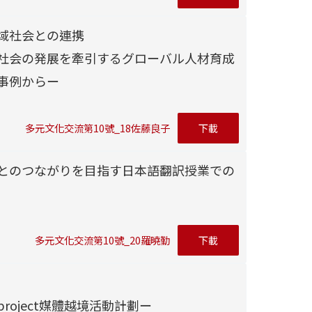
域社会との連携
社会の発展を牽引するグローバル人材育成
の事例からー
多元文化交流第10號_18佐藤良子
下載
とのつながりを目指す日本語翻訳授業での
多元文化交流第10號_20羅曉勤
下載
a project媒體越境活動計劃ー