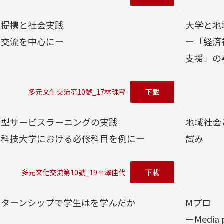
の提携と社会実践
大学と地
育交流を中心にー
ー「経済
支援」
多元文化交流第10號_17林珠雪
下載
着型サービスラーニングの実践
地域社会
の科技大学における必修科目を例にー
試み
多元文化交流第10號_19平澤佳代
下載
ンターンシップで学生はを学んだか
Mプロ
ーMedi