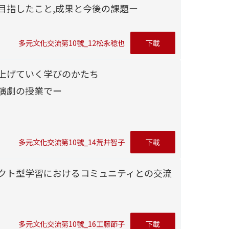
目指したこと,成果と今後の課題ー
多元文化交流第10號_12松永稔也
下載
上げていく学びのかたち
演劇の授業でー
多元文化交流第10號_14荒井智子
下載
クト型学習におけるコミュニティとの交流
多元文化交流第10號_16工藤節子
下載