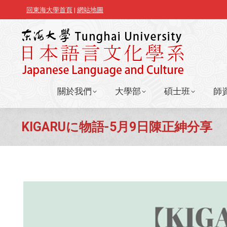
回東海大學首頁
|
網站地圖
關於我們
大學部
碩士班
師
關於我們
大學部
碩士班
師
KIGARUに物語-5月9日陳正紳分享