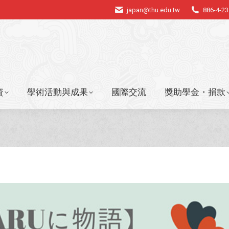
japan@thu.edu.tw
886-4-2
資
學術活動與成果
國際交流
獎助學金・捐款
資
學術活動與成果
國際交流
獎助學金・捐款