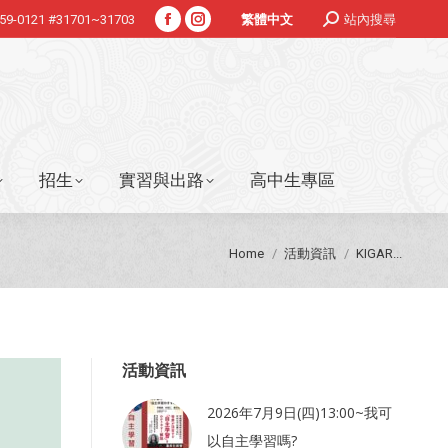
Search:
359-0121 #31701~31703
站內搜尋
繁體中文
Facebook
Instagram
招生
實習與出路
高中生專區
page
page
opens
opens
in
in
new
new
window
window
招生
實習與出路
高中生專區
You are here:
Home
活動資訊
KIGAR...
活動資訊
2026年7月9日(四)13:00~我可
以自主學習嗎?