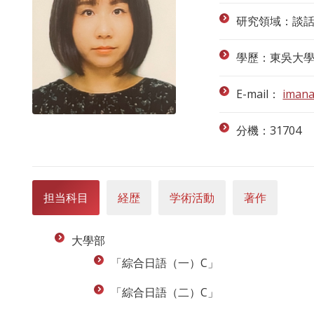
研究領域：談
學歷：東吳大
E-mail：
imana
分機：31704
担当科目
経歴
学術活動
著作
大學部
「綜合日語（一）C」
「綜合日語（二）C」