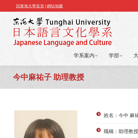
回東海大學首頁
|
網站地圖
学系案内
学部
学系案内
学部
今中麻祐子 助理教授
姓名：今中 麻祐
職稱：助理教