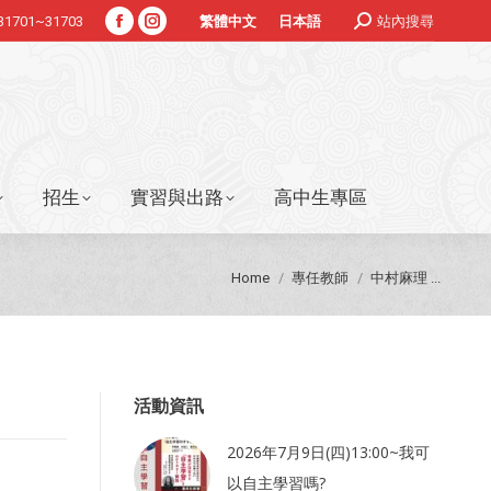
Search:
#31701~31703
站內搜尋
繁體中文
日本語
Facebook
Instagram
招生
實習與出路
高中生專區
page
page
opens
opens
in
in
new
new
window
window
招生
實習與出路
高中生專區
You are here:
Home
專任教師
中村麻理 ...
活動資訊
2026年7月9日(四)13:00~我可
以自主學習嗎?