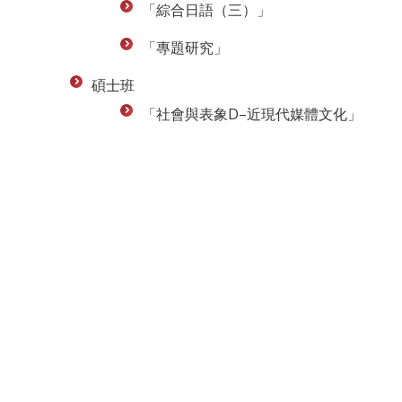
「綜合日語（三）」
「專題研究」
碩士班
「社會與表象D–近現代媒體文化」
聯絡資訊
地址：407224台中市西屯區臺灣大道四段1727號 東
TEL：04-23590121#31701-31703