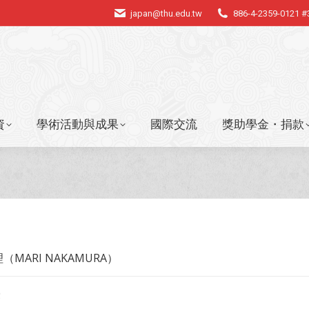
japan@thu.edu.tw
886-4-2359-0121 
資
學術活動與成果
國際交流
獎助學金・捐款
資
學術活動與成果
國際交流
獎助學金・捐款
MARI NAKAMURA）
授