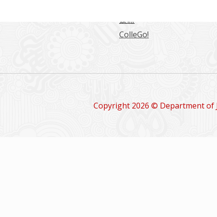
留學情報
媒體
ColleGo!
Copyright 2026 © Department of 