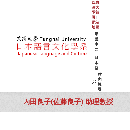
回東
海大
學首
頁
|
網站
地圖
繁
體
中
文
日
本
語
站
Search:
內
搜
尋
內田良子(佐藤良子) 助理教授
You are here: