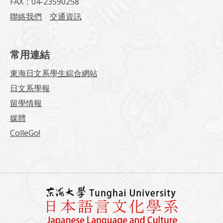
FAX：04-23590258
聯絡我們
交通資訊
常用連結
東海日文系學生綜合網站
日文系學報
留學情報
媒體
ColleGo!