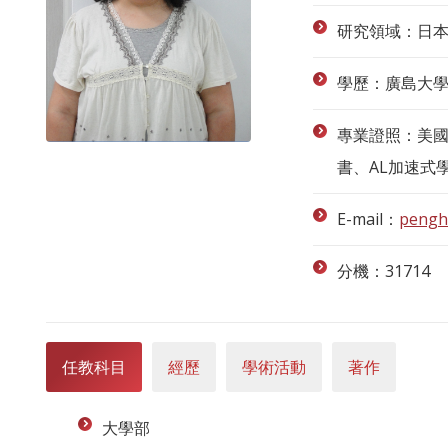
研究領域：日
學歷：廣島大
專業證照：美國
書、AL加速式
E-mail：
pengh
分機：31714
任教科目
經歷
學術活動
著作
大學部