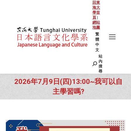
回東
海大
學首
頁
|
網站
地圖
繁
體
中
文
站
Search:
內
搜
尋
2026年7月9日(四)13:00~我可以自
主學習嗎?
You are here: