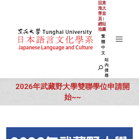
回東
海大
學首
頁
|
網站
地圖
繁
體
中
文
站
Search:
內
搜
尋
2026年武藏野大學雙聯學位申請開
始~~
You are here: