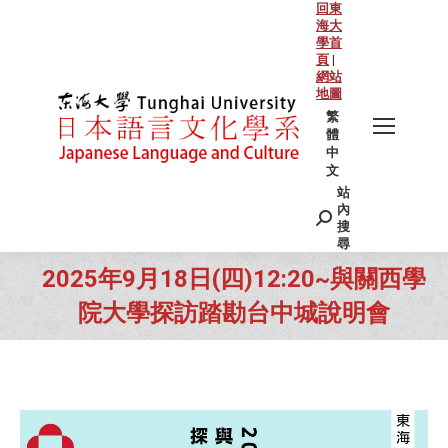
回東
海大
學首
頁
|
網站
地圖
繁
體
中
文
站
Search:
內
搜
尋
2025年9月18日(四)12:20~與關西學
院大學探訪踏勘台中城說明會
You are here: