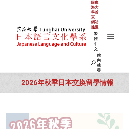
回東
海大
學首
頁
|
網站
地圖
繁
體
中
文
站
Search:
內
搜
尋
2026年秋季日本交換留學情報
You are here: