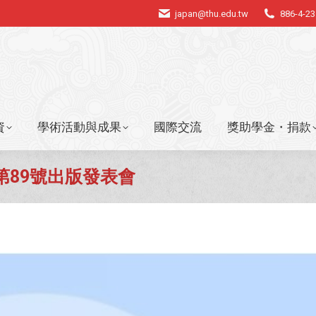
japan@thu.edu.tw
886-4-2
資
學術活動與成果
國際交流
獎助學金・捐款
資
學術活動與成果
國際交流
獎助學金・捐款
雜誌第89號出版發表會