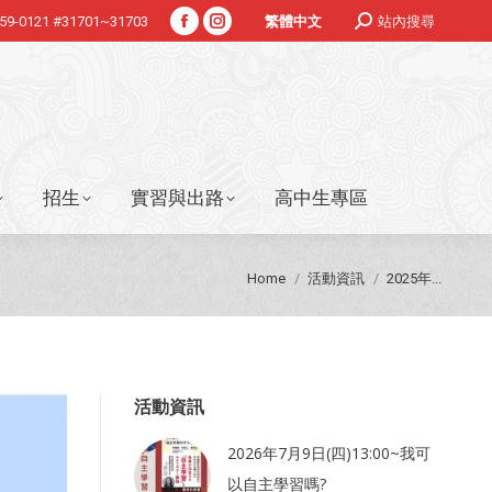
Search:
359-0121 #31701~31703
站內搜尋
繁體中文
Facebook
Instagram
招生
實習與出路
高中生專區
page
page
opens
opens
in
in
new
new
window
window
招生
實習與出路
高中生專區
You are here:
Home
活動資訊
2025年...
活動資訊
2026年7月9日(四)13:00~我可
以自主學習嗎?