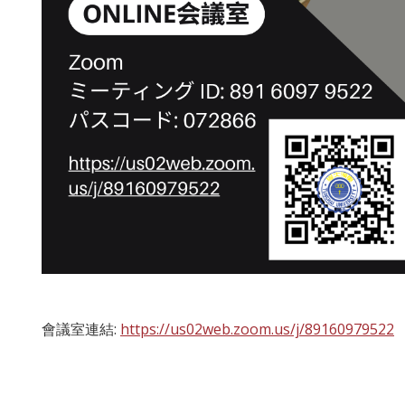
會議室連結:
https://us02web.zoom.us/j/89160979522