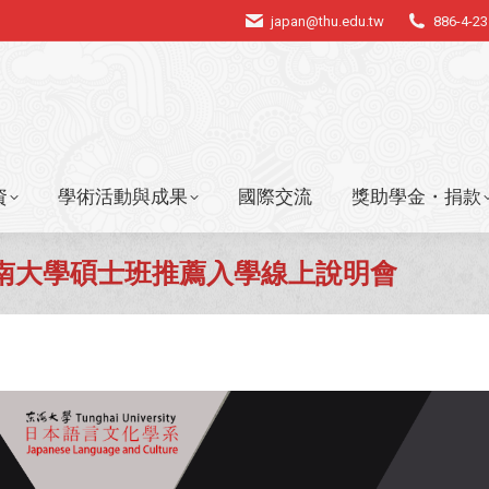
japan@thu.edu.tw
886-4-2
資
學術活動與成果
國際交流
獎助學金・捐款
資
學術活動與成果
國際交流
獎助學金・捐款
妹校甲南大學碩士班推薦入學線上說明會