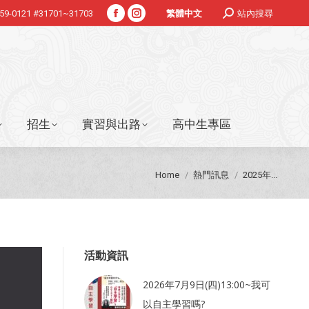
Search:
359-0121 #31701~31703
站內搜尋
繁體中文
Facebook
Instagram
招生
實習與出路
高中生專區
page
page
opens
opens
in
in
new
new
window
window
招生
實習與出路
高中生專區
You are here:
Home
熱門訊息
2025年...
活動資訊
2026年7月9日(四)13:00~我可
以自主學習嗎?