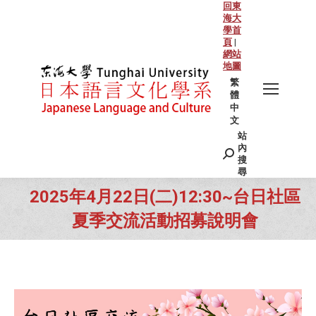
回東
海大
學首
頁
|
網站
地圖
繁
體
中
文
站
Search:
內
搜
尋
2025年4月22日(二)12:30~台日社區
夏季交流活動招募說明會
You are here: