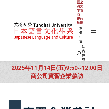
回東
海大
學首
頁
|
網站
地圖
繁
體
中
文
站
Search:
內
搜
尋
2025年11月14日(五)9:50~12:00日
商公司實習企業參訪
You are here: