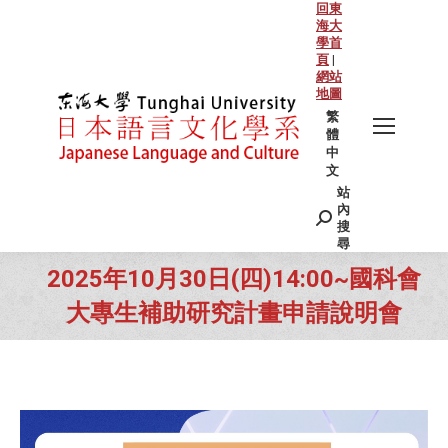
回東
海大
學首
頁
|
網站
地圖
繁
體
中
文
站
Search:
內
搜
尋
2025年10月30日(四)14:00~國科會
大專生補助研究計畫申請說明會
You are here: