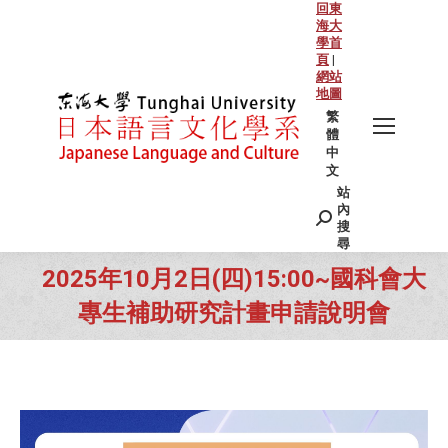
回東
海大
學首
頁
|
網站
地圖
繁
體
中
文
站
Search:
內
搜
尋
2025年10月2日(四)15:00~國科會大
專生補助研究計畫申請說明會
You are here: