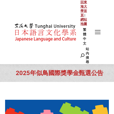
回東
海大
學首
頁
|
網站
地圖
繁
體
中
文
站
Search:
內
搜
尋
2025年似鳥國際獎學金甄選公告
You are here: