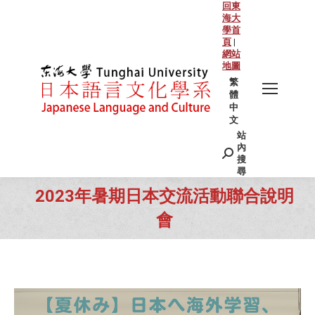
回東
海大
學首
頁
|
網站
地圖
繁
體
中
文
站
Search:
內
搜
尋
2023年暑期日本交流活動聯合說明
會
You are here: