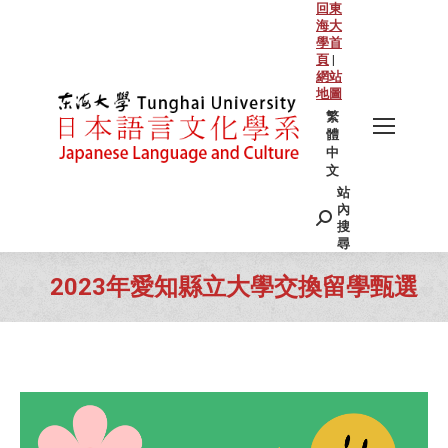
回東
海大
學首
頁
|
網站
地圖
繁
體
中
文
站
Search:
內
搜
尋
2023年愛知縣立大學交換留學甄選
You are here: