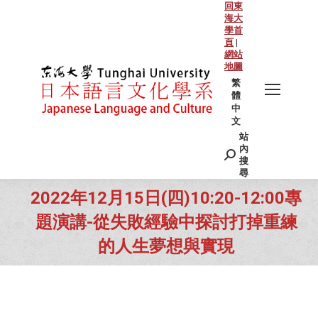
回東
海大
學首
頁
|
網站
地圖
繁
體
中
文
站
Search:
內
搜
尋
2022年12月15日(四)10:20-12:00專
題演講-從失敗經驗中探討打掉重練
的人生夢想與實現
You are here: