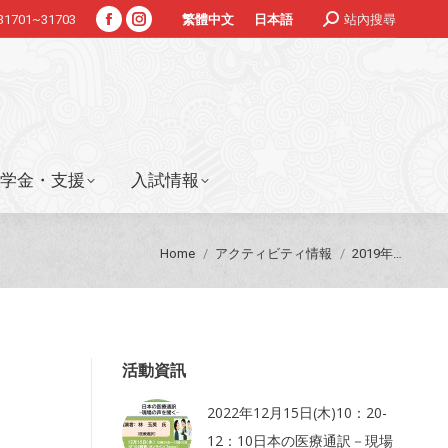
Search:
#31701~31703
站內搜尋
繁體中文
日本語
Facebook
Instagram
学金・支援
入試情報
page
page
opens
opens
in
in
new
new
window
window
学金・支援
入試情報
You are here:
Home
アクティビティ情報
2019年…
活動資訊
2022年12月15日(木)10：20-
12：10日本の医療通訳－現場