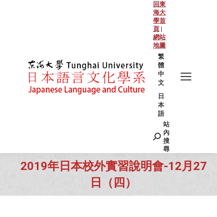
回東
海大
學首
頁
|
網站
地圖
繁
體
中
文
日
本
語
站
Search:
內
搜
尋
2019年日本校外實習說明會-12月27
日（四）
You are here: