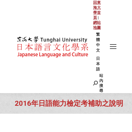
回東
海大
學首
頁
|
網站
地圖
繁
體
中
文
日
本
語
站
Search:
內
搜
尋
2016年日語能力檢定考補助之說明
You are here: