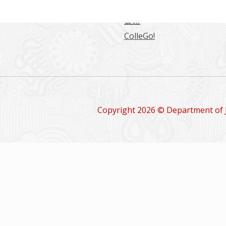
留學情報
媒體
ColleGo!
Copyright 2026 © Department of 