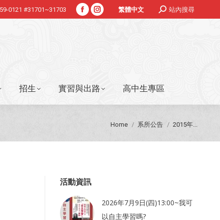
Search:
359-0121 #31701~31703
站內搜尋
繁體中文
Facebook
Instagram
招生
實習與出路
高中生專區
page
page
opens
opens
in
in
new
new
window
window
招生
實習與出路
高中生專區
You are here:
Home
系所公告
2015年...
活動資訊
2026年7月9日(四)13:00~我可
以自主學習嗎?