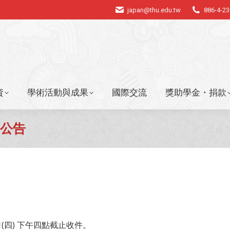
japan@thu.edu.tw
886-4-2
資
學術活動與成果
國際交流
獎助學金・捐款
資
學術活動與成果
國際交流
獎助學金・捐款
果公告
5日(四) 下午四點截止收件。