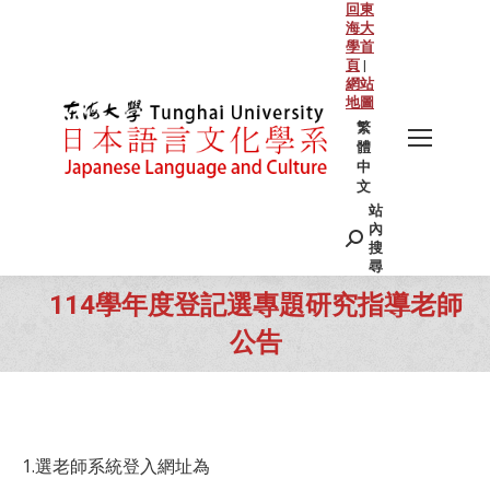
回東
海大
學首
頁
|
網站
地圖
繁
體
中
文
站
Search:
內
搜
尋
114學年度登記選專題研究指導老師
公告
You are here:
1.選老師系統登入網址為