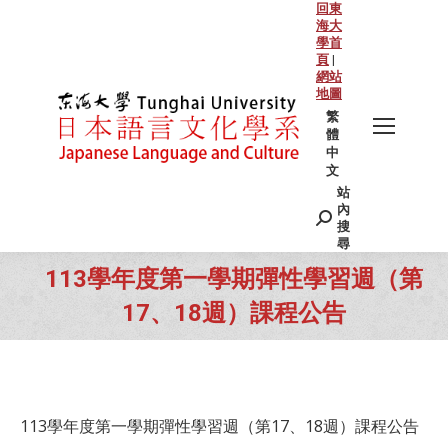
回東
海大
學首
頁
|
網站
地圖
繁
體
中
文
站
Search:
內
搜
尋
113學年度第一學期彈性學習週（第
17、18週）課程公告
You are here:
113學年度第一學期彈性學習週（第17、18週）課程公告