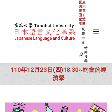
回東
海大
學首
頁
|
網站
地圖
繁
體
中
文
站
Search:
內
搜
尋
110年12月23日(四)18:30~約會的經
濟學
You are here: