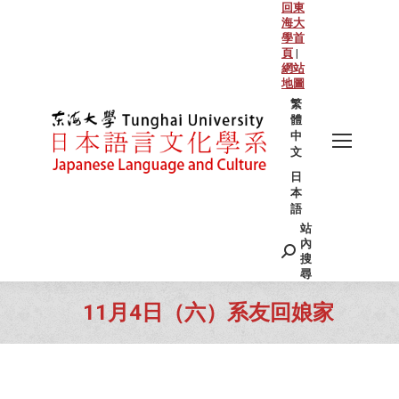
回東
海大
學首
頁
|
網站
地圖
繁
體
中
文
日
本
語
站
Search:
內
搜
尋
11月4日（六）系友回娘家
You are here: