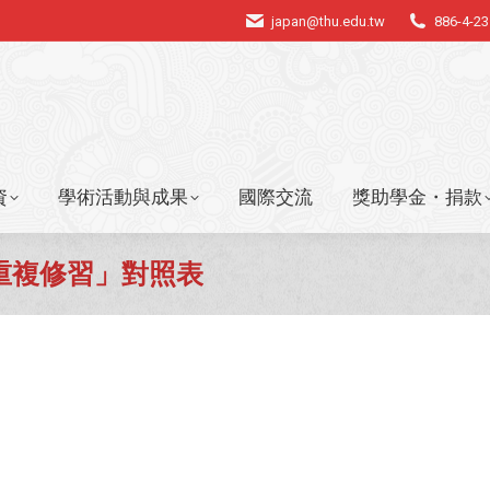
japan@thu.edu.tw
886-4-2
資
學術活動與成果
國際交流
獎助學金・捐款
資
學術活動與成果
國際交流
獎助學金・捐款
重複修習」對照表