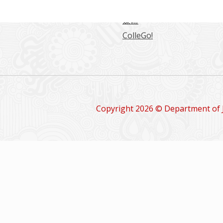
留學情報
媒體
ColleGo!
Copyright 2026 © Department of 