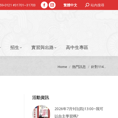
Search:
359-0121 #31701~31703
站內搜尋
繁體中文
Facebook
Instagram
招生
實習與出路
高中生專區
page
page
opens
opens
in
in
new
new
window
window
招生
實習與出路
高中生專區
You are here:
Home
熱門訊息
針對114...
活動資訊
2026年7月9日(四)13:00~我可
以自主學習嗎?