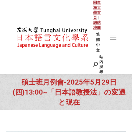
回東
海大
學首
頁
|
網站
地圖
繁
體
中
文
站
Search:
內
搜
尋
碩士班月例會-2025年5月29日
(四)13:00~「日本語教授法」の変遷
と現在
You are here: