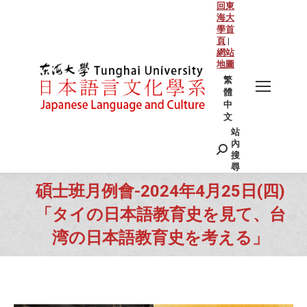
回東
海大
學首
頁
|
網站
地圖
繁
體
中
文
站
Search:
內
搜
尋
碩士班月例會-2024年4月25日(四)
「タイの日本語教育史を見て、台
湾の日本語教育史を考える」
You are here: