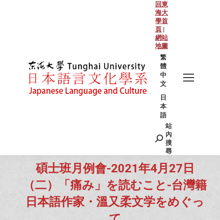
回東
海大
學首
頁
|
網站
地圖
繁
體
中
文
日
本
語
站
Search:
內
搜
尋
碩士班月例會-2021年4月27日
（二）「痛み」を読むこと-台灣籍
日本語作家・溫又柔文学をめぐっ
て