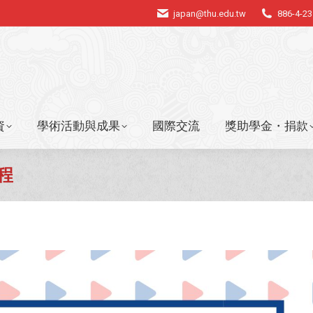
japan@thu.edu.tw
886-4-2
資
學術活動與成果
國際交流
獎助學金・捐款
資
學術活動與成果
國際交流
獎助學金・捐款
程