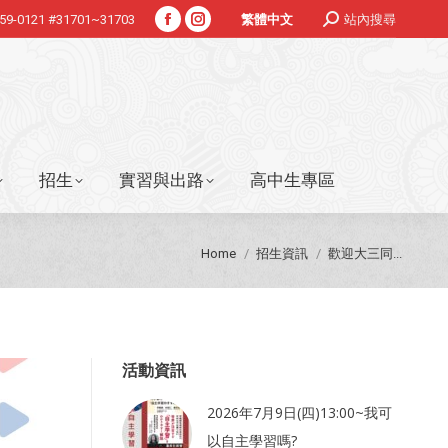
Search:
359-0121 #31701~31703
站內搜尋
繁體中文
Facebook
Instagram
招生
實習與出路
高中生專區
page
page
opens
opens
in
in
new
new
window
window
招生
實習與出路
高中生專區
You are here:
Home
招生資訊
歡迎大三同...
活動資訊
2026年7月9日(四)13:00~我可
以自主學習嗎?