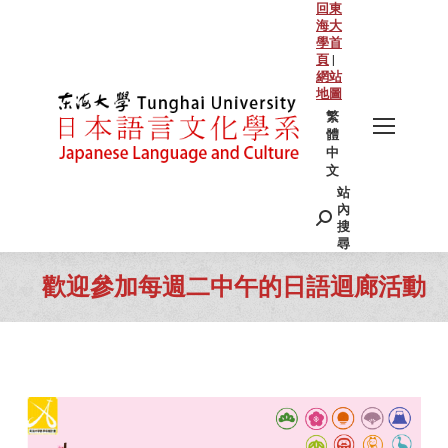
回東
海大
學首
頁
|
網站
地圖
繁
體
中
文
站
Search:
內
搜
尋
歡迎參加每週二中午的日語迴廊活動
You are here: