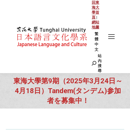
回東
海大
學首
頁
|
網站
地圖
繁
體
中
文
站
Search:
內
搜
尋
東海大學第9期（2025年3月24日～
4月18日）Tandem(タンデム)参加
者を募集中！
You are here: