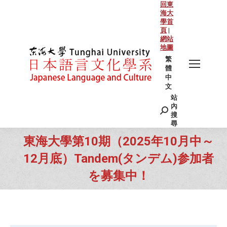
回東
海大
學首
頁
|
網站
地圖
繁
體
中
文
站
Search:
內
搜
尋
東海大學第10期（2025年10月中～
12月底）Tandem(タンデム)参加者
を募集中！
You are here: