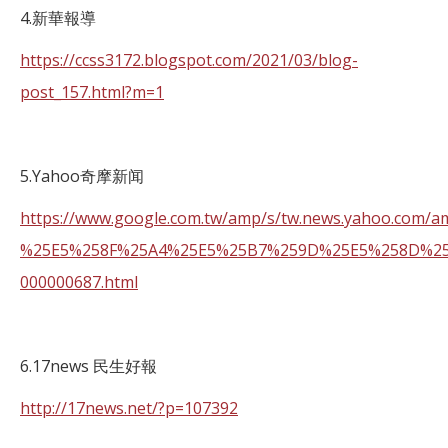
4.新華報導
https://ccss3172.blogspot.com/2021/03/blog-
post_157.html?m=1
5.Yahoo奇摩新闻
https://www.google.com.tw/amp/s/tw.news.yahoo
%25E5%258F%25A4%25E5%25B7%259D%25E5%258D%25
000000687.html
6.17news 民生好報
http://17news.net/?p=107392