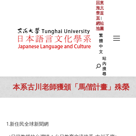
回東
海大
學首
頁
|
網站
地圖
繁
體
中
文
站
Search:
內
搜
尋
本系古川老師獲頒「馬偕計畫」殊榮
You are here:
1.新住民全球新聞網