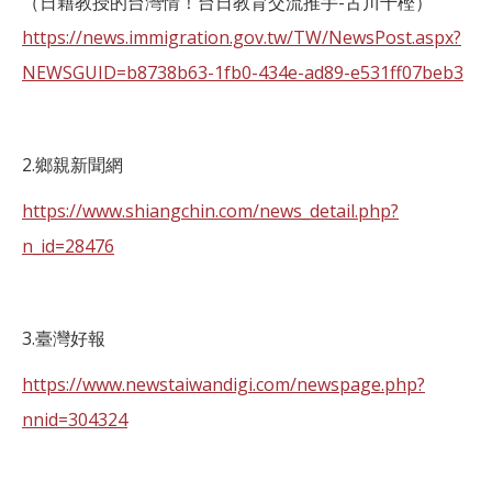
（日籍教授的台灣情！台日教育交流推手-古川千樫）
https://news.immigration.gov.tw/TW/NewsPost.aspx?
NEWSGUID=b8738b63-1fb0-434e-ad89-e531ff07beb3
2.鄉親新聞網
https://www.shiangchin.com/news_detail.php?
n_id=28476
3.臺灣好報
https://www.newstaiwandigi.com/newspage.php?
nnid=304324