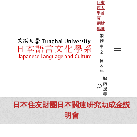
回東
海大
學首
頁
|
網站
地圖
繁
體
中
文
日
本
語
站
Search:
內
搜
尋
日本住友財團日本關連研究助成金説
明會
You are here: