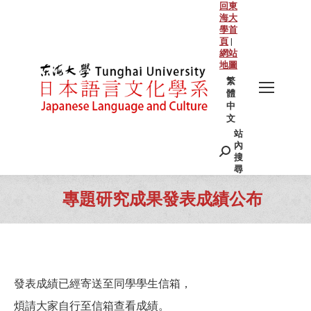
回東
海大
學首
頁
|
網站
地圖
繁
體
中
文
站
Search:
內
搜
尋
專題研究成果發表成績公布
You are here:
發表成績已經寄送至同學學生信箱，
煩請大家自行至信箱查看成績。